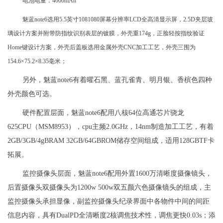
电池电量：4000mAh
魅蓝note6选用5.5英寸1081080屏幕分辨率LCD全高清显示屏，2.5D夹层玻
璃设计方案并附带防指纹识别表层的镀膜，外壳重174g，正脸轻按指纹验证
Home键设计方案，外壳后盖板选用金属外壳CNC加工工艺，外壳三围为
154.6×75.2×8.35毫米；
另外，魅蓝note6有着曜石黑、蓝孔雀青、明月银、香槟色四种
外壳颜色可选。
硬件配置层面，魅蓝note6配用八核64位高通芯片骁龙
625CPU（MSM8953），cpu主频2.0GHz，14nm制造加工工艺，有着
2GB/3GB/4gBRAM 32GB/64GBROM储存空间组成，适用128GBTF卡
拓展。
监控摄像头层面，魅蓝note6配用外置1600万清晰度摄像镜头，
后置摄像头双摄像头为1200w 500w双五颜六色摄像镜头的组成，主
监控摄像头承担显像，副监控摄像头纪录界面中各物件中间的间距
信息内容，具有DualPD全清晰度2核调焦技术性，调焦更快0.03s；添