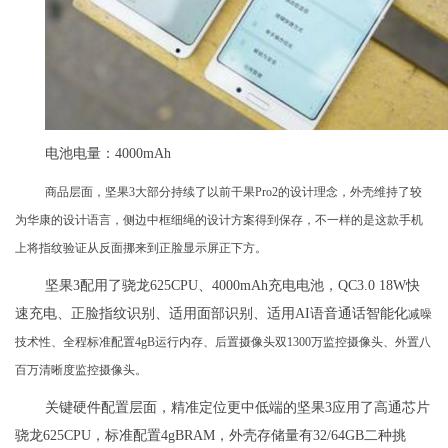
电池电量：4000mAh
商品层面，坚果3大部分持续了以前干果Pro2的设计理念，外壳维持了较
为华康的设计语言，侧边中框细绳的设计方案得到保存，不一样的是这款手机
上将指纹验证从反面挪来到正脸显示屏正下方。
坚果3配用了骁龙625CPU、4000mAh充电电池，QC3.0 18W快
速充电、正脸指纹识别、适用面部识别、适用AI语音通话智能化
减噪
技术性、全程标准配置4gB运行内存、后置摄像头双1300万监控摄像头、外置八
百万清晰度监控摄像头。
关键硬件配置层面，精准定位更中低端的坚果3应用了高通芯片
骁龙625CPU，标准配置4gBRAM，外壳存储量有32/64GB二种挑