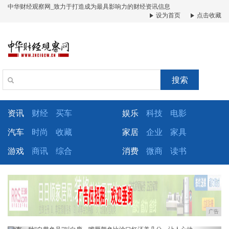
中华财经观察网_致力于打造成为最具影响力的财经资讯信息
设为首页
点击收藏
搜索
资讯
财经
买车
娱乐
科技
电影
汽车
时尚
收藏
家居
企业
家具
游戏
商讯
综合
消费
微商
读书
广告