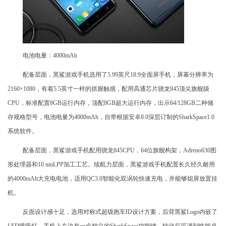
电池电量：4000mAh
配备层面，黑鲨游戏手机选用了5.99英尺18:9全面屏手机，屏幕分辨率为
2160×1080，有着5.5英寸一样的抓握触感，配用高通芯片骁龙845顶尖旗舰级
CPU，标准配置8GB运行内存，顶配8GB超大运行内存，出示64/128GB二种储
存规格型号，电池电量为4000mAh，自带根据安卓8.0深层订制的SharkSpace1.0
系统软件。
配备层面，黑鲨游戏手机配用骁龙845CPU，64位旗舰构架，Adreno630图
形处理器和10 nmLPP加工工艺。续航力层面，黑鲨游戏手机配置长久经久耐用
的4000mAh大充电电池，适用QC3.0智能化双涡轮快速充电，并能够熄屏放置挂
机。
反面设计感十足，选用对称式超级跑车ID设计方案，后背黑鲨Logo内嵌了