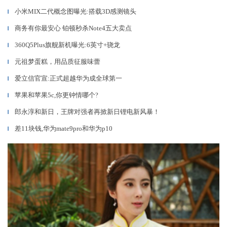
小米MIX二代概念图曝光:搭载3D感测镜头
▎
商务有你最安心 铂顿秒杀Note4五大卖点
▎
360Q5Plus旗舰新机曝光:6英寸+骁龙
▎
元祖梦蛋糕，用品质征服味蕾
▎
爱立信官宣:正式超越华为成全球第一
▎
苹果和苹果5c,你更钟情哪个?
▎
郎永淳和新日，王牌对强者再掀新日锂电新风暴！
▎
差11块钱,华为mate9pro和华为p10
▎