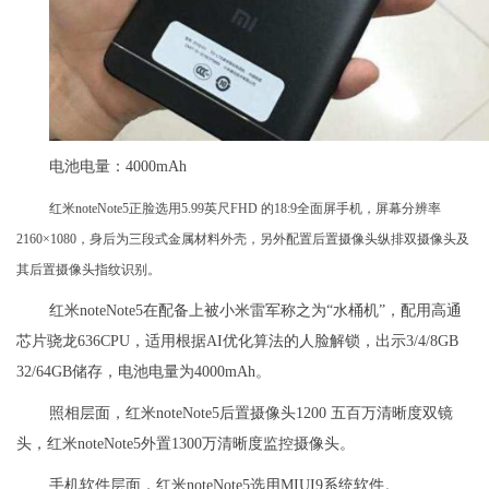
电池电量：4000mAh
红米noteNote5正脸选用5.99英尺FHD 的18:9全面屏手机，屏幕分辨率
2160×1080，身后为三段式金属材料外壳，另外配置后置摄像头纵排双摄像头及
其后置摄像头指纹识别。
红米noteNote5在配备上被小米雷军称之为“水桶机”，配用高通
芯片骁龙636CPU，适用根据AI优化算法的人脸解锁，出示3/4/8GB
32/64GB储存，电池电量为4000mAh。
照相层面，红米noteNote5后置摄像头1200 五百万清晰度双镜
头，红米noteNote5外置1300万清晰度监控摄像头。
手机软件层面，红米noteNote5选用MIUI9系统软件。