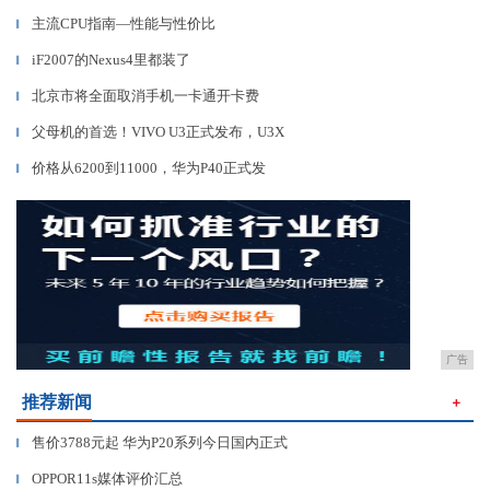
主流CPU指南—性能与性价比
▎
iF2007的Nexus4里都装了
▎
北京市将全面取消手机一卡通开卡费
▎
父母机的首选！VIVO U3正式发布，U3X
▎
价格从6200到11000，华为P40正式发
▎
广告
推荐新闻
＋
售价3788元起 华为P20系列今日国内正式
▎
OPPOR11s媒体评价汇总
▎