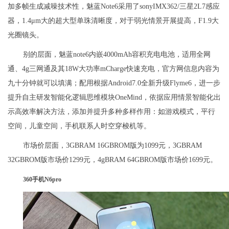
加多帧生成减噪技术性，魅蓝Note6采用了sonyIMX362/三星2L7感应
器，1.4μm大的超大型单珠清晰度，对于弱光情景开展提高，F1.9大
光圈镜头。
别的层面，魅蓝note6内嵌4000mAh容积充电电池，适用全网
通、4g三网通及其18W大功率mCharge快速充电，官方网信息内容为
九十分钟就可以填满；配用根据Android7.0全新升级Flyme6，进一步
提升自主研发智能化逻辑思维模块OneMind，依据应用情景智能化出
示高效率解决方法，添加并提升多种多样作用：如游戏模式，平行
空间，儿童空间，手机联系人时空穿梭机等。
市场价层面，3GBRAM 16GBROM版为1099元，3GBRAM
32GBROM版市场价1299元，4gBRAM 64GBROM版市场价1699元。
360手机N6pro