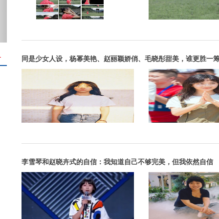
＋
同是少女人设，杨幂美艳、赵丽颖娇俏、毛晓彤甜美，谁更胜一
李雪琴和赵晓卉式的自信：我知道自己不够完美，但我依然自信