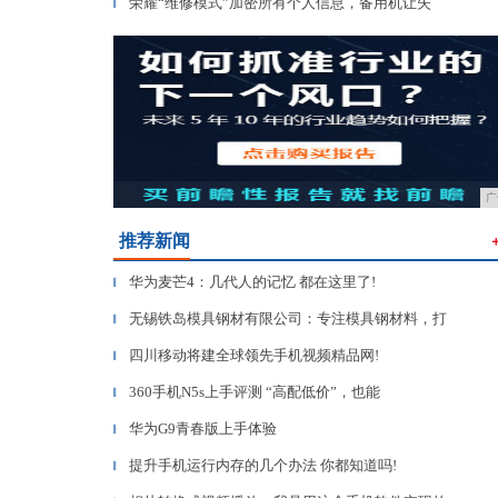
荣耀“维修模式”加密所有个人信息，备用机让失
▎
广
推荐新闻
华为麦芒4：几代人的记忆 都在这里了!
▎
无锡铁岛模具钢材有限公司：专注模具钢材料，打
▎
四川移动将建全球领先手机视频精品网!
▎
360手机N5s上手评测 “高配低价”，也能
▎
华为G9青春版上手体验
▎
提升手机运行内存的几个办法 你都知道吗!
▎