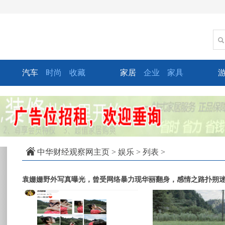
汽车
时尚
收藏
家居
企业
家具
xt
中华财经观察网主页
>
娱乐
> 列表 >
袁姗姗野外写真曝光，曾受网络暴力现华丽翻身，感情之路扑朔