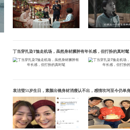
丁当穿扎染T恤走机场，虽然身材臃肿有年长感，但打扮的真时髦
袁洁莹51岁生日，素颜出镜身材消瘦认不出，感情坎坷至今仍单