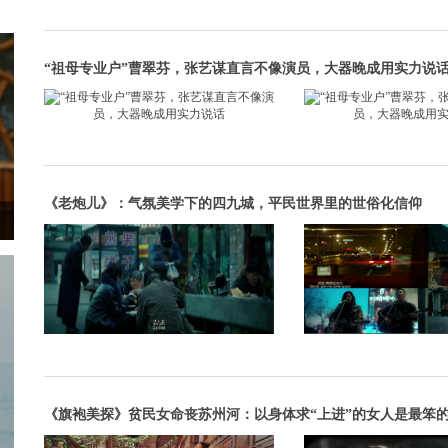
“祖母专业户”曹翠芬，张艺谋直言不像演员，大器晚成用实力说
《老炮儿》：气氛美学下的四九城，平民世界里的世俗化信仰
《旗袍美探》贫民女命丧苏州河：以身体求“上进”的女人是最笨