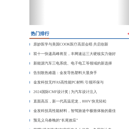
热门排行
原妙医学与美国COOK医疗高层会晤 共启创新
▎
双十一快递高峰将至，丰网速运三大硬核实力做好
▎
新能源汽车三电系统、电子电工等领域的新选择
▎
告别散热难题：金发导热塑料大显身手
▎
金发科技无PFAS高性能PC材料:引领环保与
▎
2024国际CMF设计奖 | 为汽车设计注入
▎
直面高压，新一代高温尼龙，800V 快充轻松
▎
金发科技高性能材料，智驾旅途中极致体验的最佳
▎
预见义乌春晚的“长尾效应”
▎