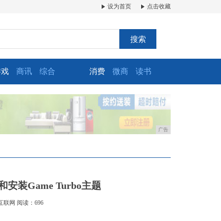
设为首页
点击收藏
搜索
游戏
商讯
综合
消费
微商
读书
广告
安装Game Turbo主题
互联网
阅读：696