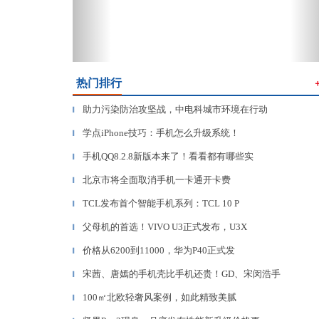
热门排行
助力污染防治攻坚战，中电科城市环境在行动
▎
学点iPhone技巧：手机怎么升级系统！
▎
手机QQ8.2.8新版本来了！看看都有哪些实
▎
北京市将全面取消手机一卡通开卡费
▎
TCL发布首个智能手机系列：TCL 10 P
▎
父母机的首选！VIVO U3正式发布，U3X
▎
价格从6200到11000，华为P40正式发
▎
宋茜、唐嫣的手机壳比手机还贵！GD、宋闵浩手
▎
100㎡北欧轻奢风案例，如此精致美腻
▎