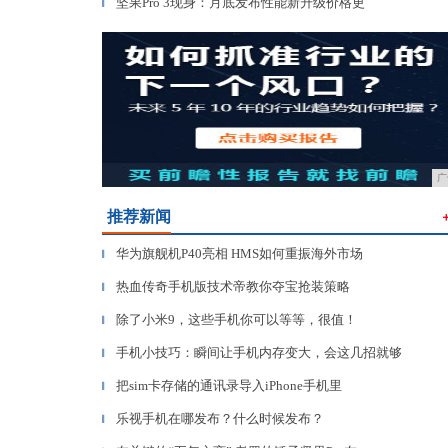
坚果Pro 3现身：月底发布性能新升级价格更
▎
广
推荐新闻
华为旗舰机P40亮相 HMS如何重振海外市场
▎
热血传奇手机版技术帝教你夺宝抢装策略
▎
除了小米9，这些手机你可以等等，很值！
▎
手机小技巧：瞬间让手机内存变大，会这几招就够
▎
把sim卡存储的通讯录导入iPhone手机里
▎
乐视手机在哪发布？什么时候发布？
▎