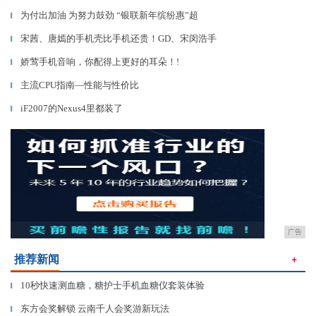
为付出加油 为努力鼓劲 “银联新年缤纷惠”超
▎
宋茜、唐嫣的手机壳比手机还贵！GD、宋闵浩手
▎
娇莺手机音响，你配得上更好的耳朵！!
▎
主流CPU指南—性能与性价比
▎
iF2007的Nexus4里都装了
▎
广告
推荐新闻
＋
10秒快速测血糖，糖护士手机血糖仪套装体验
▎
东方会奖解锁 云南千人会奖游新玩法
▎