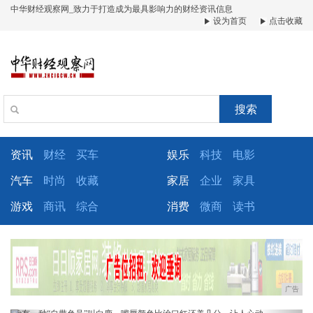
中华财经观察网_致力于打造成为最具影响力的财经资讯信息
设为首页
点击收藏
搜索
资讯
财经
买车
娱乐
科技
电影
汽车
时尚
收藏
家居
企业
家具
游戏
商讯
综合
消费
微商
读书
广告