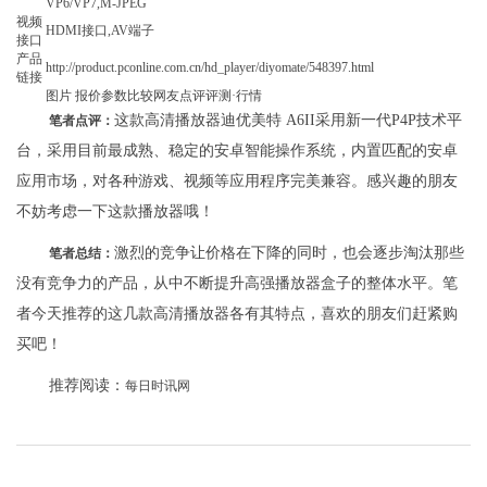
VP6/VP7,M-JPEG
视频
HDMI接口,AV端子
接口
产品
http://product.pconline.com.cn/hd_player/diyomate/548397.html
链接
图片 报价参数比较网友点评评测·行情
这款高清播放器迪优美特 A6II采用新一代P4P技术平
笔者点评：
台，采用目前最成熟、稳定的安卓智能操作系统，内置匹配的安卓
应用市场，对各种游戏、视频等应用程序完美兼容。感兴趣的朋友
不妨考虑一下这款播放器哦！
激烈的竞争让价格在下降的同时，也会逐步淘汰那些
笔者总结：
没有竞争力的产品，从中不断提升高强播放器盒子的整体水平。笔
者今天推荐的这几款高清播放器各有其特点，喜欢的朋友们赶紧购
买吧！
推荐阅读：
每日时讯网