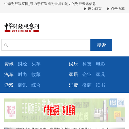
中华财经观察网_致力于打造成为最具影响力的财经资讯信息
设为首页
点击收藏
搜索
资讯
财经
买车
娱乐
科技
电影
汽车
时尚
收藏
家居
企业
家具
游戏
商讯
综合
消费
微商
读书
广告