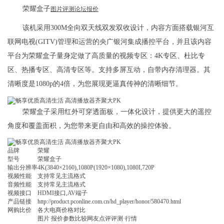
荣耀盒子
图片
评测
论坛
报价
该机采用300M全向双天线双发双收设计，内容方面搭载银河互
联网电视(GITV)管理和运营的央广银河集成播控平台，并且该内容
平台为荣耀盒子量身定做了高质量的视频专区：4K专区、杜比专
区、热播专区、高清专区等。支持多屏互动，自带内存清理器。其
清晰度是1080p的4倍，为您展现更逼真传神的清晰细节。
荣耀盒子采用红外可穿透面板，一体化设计，提供更大的遥控
角度和覆盖面积，为您带来更自由和高效的操控体验。
品牌
荣耀
型号
荣耀盒子
输出分辨率
4K(3840×2160),1080P(1920×1080),1080I,720P
视频性能
支持常见主流格式
音频性能
支持常见主流格式
视频接口
HDMI接口,AV端子
产品链接
http://product.pconline.com.cn/hd_player/honor/580470.html
网购比价
各大电商价格对比
图片 报价参数比较网友点评评测·行情