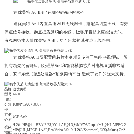
迪优美特 A6 II
图片
评测
论坛
报价
网购实价
迪优美特 A6II内置高速WIFI无线网卡，搭配高增益天线，有效
保证信号接收。彻底摆脱繁琐的布线，让客厅看起来更整洁大气。
有线网络接入迪优美特 A6II，更可轻松将其变成无线路由。
迪优美特A6 II所配置的芯片本身就是专注于智能电视领域，所
拥有领先的智能应用处理器SoC和智能模拟芯片对电视直播非常适
合，安卓系统+顶级处理器=顶级架构平台 造就了硬件的强大支持。
品牌
迪优美特
型号
A6 II
输出
分辨
1080P(1920×1080)
率
存储
4GB flash
介质
H.264 HP@4.1 BP/MP/EP,VC-1 AP@L3,WMV7/8/9 upto MP@HL,MPEG-2
视频
MP@HL,MPGE-4 ASP,RealVideo 8/9/10,H.263(Sorenson),AVS(Jizhun),On2
性能