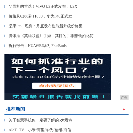
父母机的首选！VIVO U3正式发布，U3X
▎
价格从6200到11000，华为P40正式发
▎
坚果Pro 3现身：月底发布性能新升级价格更
▎
腾讯推《英雄联盟》手游，其目的并非赚钱如此简
▎
拆解报告：HUAWEI华为 FreeBuds
▎
广告
推荐新闻
＋
关于智慧手机你一定要了解的5大看点
▎
AIoT+TV，小米/阿里/华为/创维/海信
▎