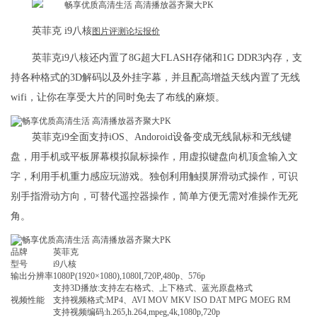
英菲克 i9八核
图片
评测
论坛
报价
英菲克i9八核还内置了8G超大FLASH存储和1G DDR3内存，支
持各种格式的3D解码以及外挂字幕，并且配高增益天线内置了无线
wifi，让你在享受大片的同时免去了布线的麻烦。
英菲克i9全面支持iOS、Andoroid设备变成无线鼠标和无线键
盘，用手机或平板屏幕模拟鼠标操作，用虚拟键盘向机顶盒输入文
字，利用手机重力感应玩游戏。独创利用触摸屏滑动式操作，可识
别手指滑动方向，可替代遥控器操作，简单方便无需对准操作无死
角。
品牌
英菲克
型号
i9八核
输出分辨率
1080P(1920×1080),1080I,720P,480p、576p
支持3D播放:支持左右格式、上下格式、蓝光原盘格式
视频性能
支持视频格式:MP4、AVI MOV MKV ISO DAT MPG MOEG RM
支持视频编码:h.265,h.264,mpeg,4k,1080p,720p