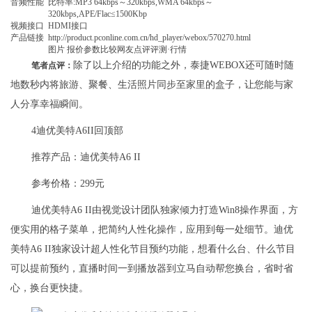
音频性能
比特率:MP3 64kbps～320kbps,WMA 64kbps～
320kbps,APE/Flac≤1500Kbp
视频接口
HDMI接口
产品链接
http://product.pconline.com.cn/hd_player/webox/570270.html
图片 报价参数比较网友点评评测·行情
除了以上介绍的功能之外，泰捷WEBOX还可随时随
笔者点评：
地数秒内将旅游、聚餐、生活照片同步至家里的盒子，让您能与家
人分享幸福瞬间。
4迪优美特A6II回顶部
推荐产品：迪优美特A6 II
参考价格：299元
迪优美特A6 II由视觉设计团队独家倾力打造Win8操作界面，方
便实用的格子菜单，把简约人性化操作，应用到每一处细节。迪优
美特A6 II独家设计超人性化节目预约功能，想看什么台、什么节目
可以提前预约，直播时间一到播放器到立马自动帮您换台，省时省
心，换台更快捷。