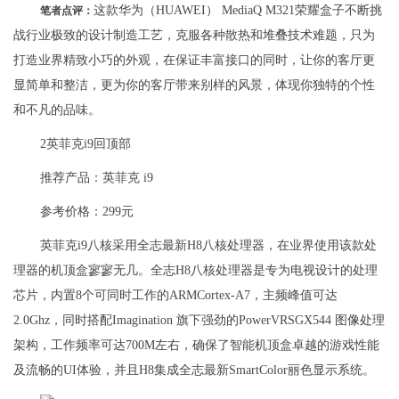
这款华为（HUAWEI） MediaQ M321荣耀盒子不断挑
笔者点评：
战行业极致的设计制造工艺，克服各种散热和堆叠技术难题，只为
打造业界精致小巧的外观，在保证丰富接口的同时，让你的客厅更
显简单和整洁，更为你的客厅带来别样的风景，体现你独特的个性
和不凡的品味。
2英菲克i9回顶部
推荐产品：英菲克 i9
参考价格：299元
英菲克i9八核采用全志最新H8八核处理器，在业界使用该款处
理器的机顶盒寥寥无几。全志H8八核处理器是专为电视设计的处理
芯片，内置8个可同时工作的ARMCortex-A7，主频峰值可达
2.0Ghz，同时搭配Imagination 旗下强劲的PowerVRSGX544 图像处理
架构，工作频率可达700M左右，确保了智能机顶盒卓越的游戏性能
及流畅的UI体验，并且H8集成全志最新SmartColor丽色显示系统。