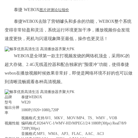
泰捷 WEBOX
图片
评测
论坛
报价
泰捷WEBOX去除了营销噱头和多余的功能，WEBOX整个系统
变得非常轻盈和灵活，系统运行环境更加干净，播放视频你会发现
速度更快，死机与闪退现象降至最低，操作也更灵活！
WEBOX是全球第一款主打视频发烧的网络机顶盒，采用8G的
超大存储、2.4G无线遥控器和配合独家的"预缓冲"功能，使得泰捷
webox在播放视频时候效果非常好，即使是网络环境不好的也可以做
到清晰流畅观看各种高清视频。
品牌
泰捷WEBOX
型号
WE20
输出分辨
1080P(1920×1080),720P
率
视频格式:支持AVI、MKV、MOV/MP4、TS、WMV，VOB
视频性能
编码格式:H264/VC-1/WMV-HD/MPEG1/2/4 1080P(30fps) Real7/8/9
720P(30fps)
音频格式:MP3、WMA、AP3、FLAC、AAC、AC3