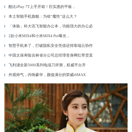
酷比iPlay 7T上手开箱！巨实惠的平板，
▎
本土智能手机旗舰：为啥“魔性”这么大？
▎
「体验」科大讯飞智能办公本，功能强大的办公必
▎
2款小米MIX4和小米MIX4 Pro曝光，
▎
智慧手机来了，打破隐私安全凭借还得靠端云协作
▎
中国太保寿险吉林省分公司总经理变身网红带货直
▎
飞利浦全新5000系列电须刀评测，权威平台齐
▎
外观帅气，内饰豪华，颜值满分的荣威i6MAX
▎