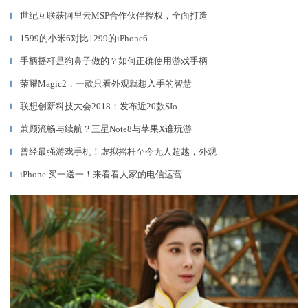
世纪互联获阿里云MSP合作伙伴授权，全面打造
▎
1599的小米6对比1299的iPhone6
▎
手柄摇杆是狗鼻子做的？如何正确使用游戏手柄
▎
荣耀Magic2，一款只看外观就想入手的智慧
▎
联想创新科技大会2018：发布近20款SIo
▎
兼顾流畅与续航？三星Note8与苹果X谁玩游
▎
曾经最强游戏手机！虚拟摇杆至今无人超越，外观
▎
iPhone 买一送一！来看看人家的电信运营
▎