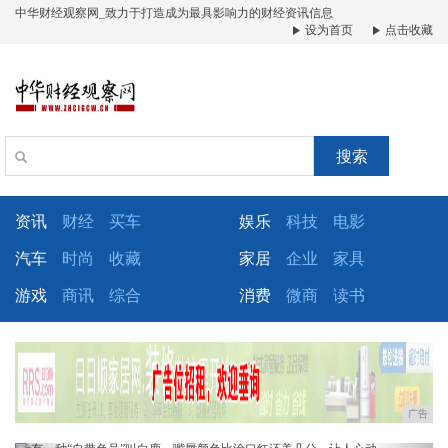
中华财经观察网_致力于打造成为最具影响力的财经资讯信息
设为首页
点击收藏
搜索
资讯
财经
买车
娱乐
科技
电影
汽车
时尚
收藏
家居
企业
家具
游戏
商讯
综合
消费
微商
读书
广告