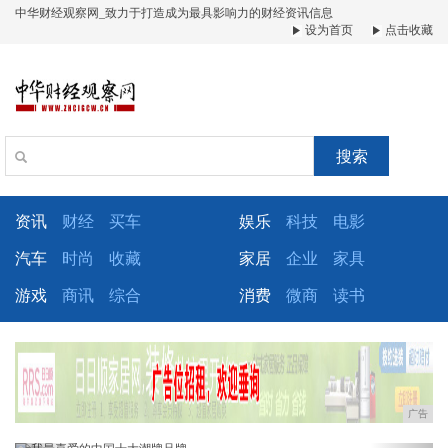
中华财经观察网_致力于打造成为最具影响力的财经资讯信息
设为首页
点击收藏
搜索
资讯
财经
买车
娱乐
科技
电影
汽车
时尚
收藏
家居
企业
家具
游戏
商讯
综合
消费
微商
读书
广告