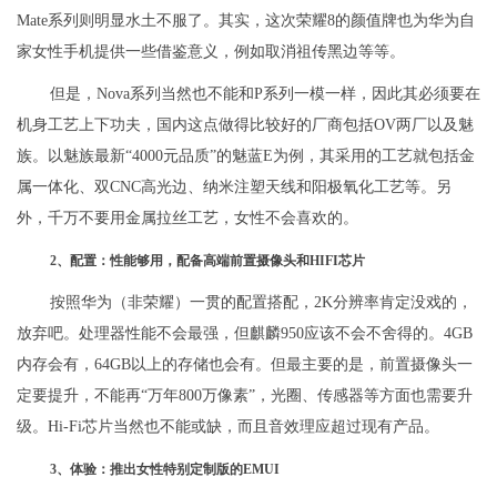
Mate系列则明显水土不服了。其实，这次荣耀8的颜值牌也为华为自
家女性手机提供一些借鉴意义，例如取消祖传黑边等等。
但是，Nova系列当然也不能和P系列一模一样，因此其必须要在
机身工艺上下功夫，国内这点做得比较好的厂商包括OV两厂以及魅
族。以魅族最新“4000元品质”的魅蓝E为例，其采用的工艺就包括金
属一体化、双CNC高光边、纳米注塑天线和阳极氧化工艺等。另
外，千万不要用金属拉丝工艺，女性不会喜欢的。
2、配置：性能够用，配备高端前置摄像头和HIFI芯片
按照华为（非荣耀）一贯的配置搭配，2K分辨率肯定没戏的，
放弃吧。处理器性能不会最强，但麒麟950应该不会不舍得的。4GB
内存会有，64GB以上的存储也会有。但最主要的是，前置摄像头一
定要提升，不能再“万年800万像素”，光圈、传感器等方面也需要升
级。Hi-Fi芯片当然也不能或缺，而且音效理应超过现有产品。
3、体验：推出女性特别定制版的EMUI