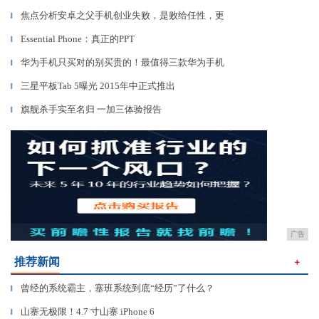
焦点分析安卓之父手机创业失败，是败给任性，更
▎
Essential Phone：真正的PPT
▎
华为手机只买对的别买贵的！最值得三款华为手机
▎
三星平板Tab 5曝光 2015年中正式推出
▎
旗舰杀手实至名归 一加三体验报告
▎
广告
推荐新闻
＋
曾经的系统霸主，塞班系统到底“经历”了什么？
▎
山寨无极限！4.7 寸山寨 iPhone 6
▎