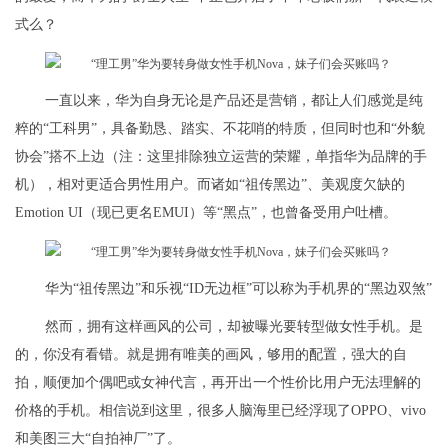
式么？
一直以来，华为自身无论是产品还是营销，都让人们感觉是纯
粹的“工科男”，具备勤恳、踏实、不花哨的特质，但同时也和“外貌
协会”搭不上边（注：这里排除独立运营的荣耀，单指华为品牌的手
机），相对更适合男性用户。而诸如“祖传黑边”、美观度欠缺的
Emotion UI（现已更名EMUI）等“黑点”，也曾备受用户吐槽。
华为“祖传黑边”和乐视“ID无边框”可以称为手机界的“黑边双煞”
然而，拥有这样画风的公司，却被曝光要转型做女性手机。是
的，你没有看错。就是拥有唯美的画风，够用的配置，强大的自
拍，顺便加个偶吧或女神代言，再开出一个性价比用户无法理解的
价格的手机。相信说到这里，很多人脑海里已经浮现了OPPO、vivo
和美图三大“自拍神厂”了。