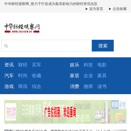
中华财经观察网_致力于打造成为最具影响力的财经资讯信息
设为首页
点击收藏
搜索
资讯
财经
买车
娱乐
科技
电影
汽车
时尚
收藏
家居
企业
家具
游戏
商讯
综合
消费
微商
读书
广告