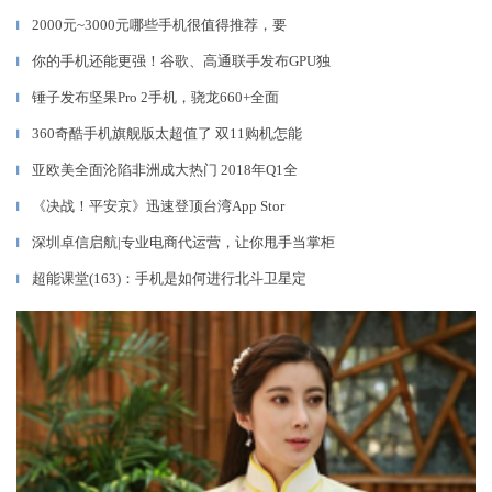
2000元~3000元哪些手机很值得推荐，要
▎
你的手机还能更强！谷歌、高通联手发布GPU独
▎
锤子发布坚果Pro 2手机，骁龙660+全面
▎
360奇酷手机旗舰版太超值了 双11购机怎能
▎
亚欧美全面沦陷非洲成大热门 2018年Q1全
▎
《决战！平安京》迅速登顶台湾App Stor
▎
深圳卓信启航|专业电商代运营，让你甩手当掌柜
▎
超能课堂(163)：手机是如何进行北斗卫星定
▎