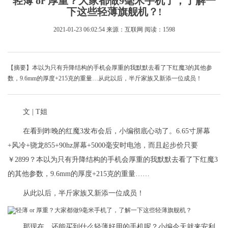
轻薄 or 厚重？大家都做9毫米手机了，了解一
下这些轻薄旗舰机？!
2021-01-23 06:02:54
来源：互联网
阅读：1598
【摘要】本以为只有升降结构的手机会厚重的我默默去看了下红魔3的其他参
数，9.6mm的厚度+215克的重量…从此以后，半斤家族又新添一位成员！
文 | T姐
在看到昨晚的红魔3发布会后，小编彻底心动了。6.65寸屏幕
+风冷+骁龙855+90hz屏幕+5000毫安时电池，而且起步价只要
￥2899？本以为只有升降结构的手机会厚重的我默默去看了下红魔3
的其他参数，9.6mm的厚度+215克的重量……
从此以后，半斤家族又新添一位成员！
那现在，还能买到什么轻薄好用的手机呢？小编今天就来安利