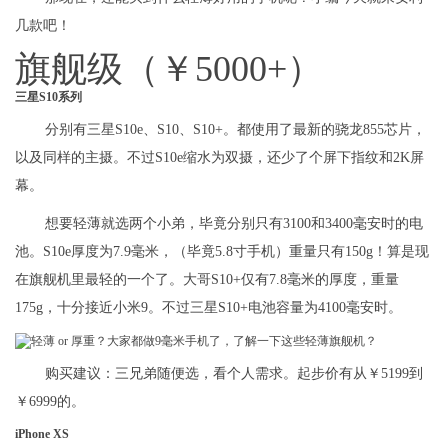
几款吧！
旗舰级（￥5000+）
三星S10系列
分别有三星S10e、S10、S10+。都使用了最新的骁龙855芯片，
以及同样的主摄。不过S10e缩水为双摄，还少了个屏下指纹和2K屏
幕。
想要轻薄就选两个小弟，毕竟分别只有3100和3400毫安时的电
池。S10e厚度为7.9毫米，（毕竟5.8寸手机）重量只有150g！算是现
在旗舰机里最轻的一个了。大哥S10+仅有7.8毫米的厚度，重量
175g，十分接近小米9。不过三星S10+电池容量为4100毫安时。
购买建议：三兄弟随便选，看个人需求。起步价有从￥5199到
￥6999的。
iPhone XS