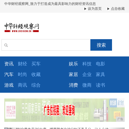
中华财经观察网_致力于打造成为最具影响力的财经资讯信息
设为首页
点击收藏
搜索
资讯
财经
买车
娱乐
科技
电影
汽车
时尚
收藏
家居
企业
家具
游戏
商讯
综合
消费
微商
读书
广告