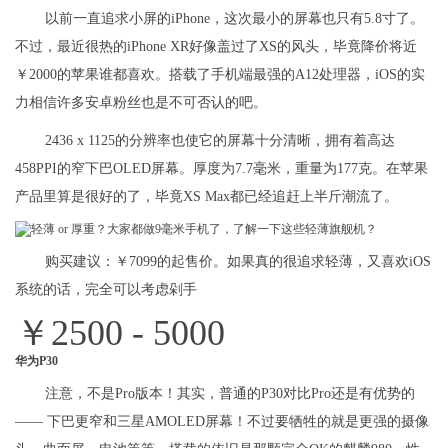
以前一直追求小屏的iPhone，这次最小的屏幕也只有5.8寸了。
不过，最近很热的iPhone XR好像盖过了XS的风头，毕竟降价将近
￥2000的苹果谁都喜欢。搭载了手机端最强的A12处理器，iOS的实
力相信许多安卓粉丝也是不可否认的吧。
2436 x 1125的分辨率也使它的屏幕十分清晰，拥有着高达
458PPI的窄下巴OLED屏幕。厚度为7.7毫米，重量为177克。在苹果
产品里算是很好的了，毕竟XS Max都已经追赶上半斤潮流了。
购买建议：￥7099的起售价。如果真的很追求轻薄，又喜欢iOS
系统的话，完全可以考虑剁手
￥2500 - 5000
华为P30
注意，不是Pro版本！其实，普通的P30对比Pro还是有优势的
—— 下巴更窄和三星AMOLED屏幕！不过要牺牲的就是更强的摄像