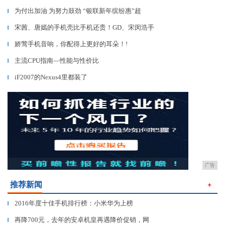
为付出加油 为努力鼓劲 “银联新年缤纷惠”超
▎
宋茜、唐嫣的手机壳比手机还贵！GD、宋闵浩手
▎
娇莺手机音响，你配得上更好的耳朵！!
▎
主流CPU指南—性能与性价比
▎
iF2007的Nexus4里都装了
▎
广告
推荐新闻
＋
2016年度十佳手机排行榜：小米华为上榜
▎
再降700元，去年的安卓机皇再遇降价促销，网
▎