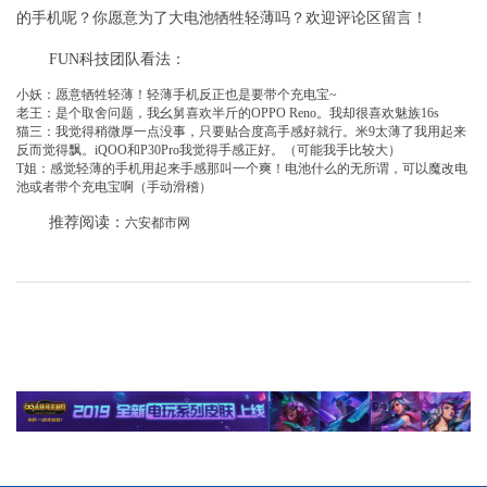
的手机呢？你愿意为了大电池牺牲轻薄吗？欢迎评论区留言！
FUN科技团队看法：
小妖：愿意牺牲轻薄！轻薄手机反正也是要带个充电宝~
老王：是个取舍问题，我幺舅喜欢半斤的OPPO Reno。我却很喜欢魅族16s
猫三：我觉得稍微厚一点没事，只要贴合度高手感好就行。米9太薄了我用起来
反而觉得飘。iQOO和P30Pro我觉得手感正好。（可能我手比较大）
T姐：感觉轻薄的手机用起来手感那叫一个爽！电池什么的无所谓，可以魔改电
池或者带个充电宝啊（手动滑稽）
推荐阅读：
六安都市网