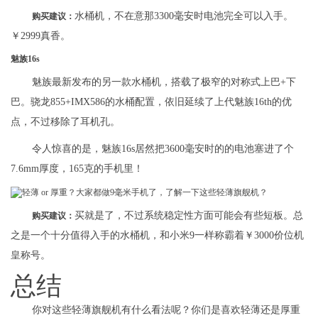
水桶机，不在意那3300毫安时电池完全可以入手。
购买建议：
￥2999真香。
魅族16s
魅族最新发布的另一款水桶机，搭载了极窄的对称式上巴+下
巴。骁龙855+IMX586的水桶配置，依旧延续了上代魅族16th的优
点，不过移除了耳机孔。
令人惊喜的是，魅族16s居然把3600毫安时的的电池塞进了个
7.6mm厚度，165克的手机里！
买就是了，不过系统稳定性方面可能会有些短板。总
购买建议：
之是一个十分值得入手的水桶机，和小米9一样称霸着￥3000价位机
皇称号。
总结
你对这些轻薄旗舰机有什么看法呢？你们是喜欢轻薄还是厚重