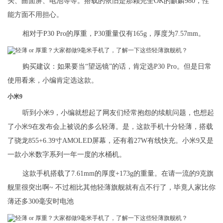
头、曲面屏、电池等等。搭载的依旧是那颗完全OK的麒麟980，性
能方面不用担心。
相对于P30 Pro的厚重，P30重量仅有165g，厚度为7.57mm。
购买建议：如果要当“望远镜”的话，肯定选P30 Pro。但是日常
使用看来，小编肯定选这款。
小米9
听到小米9，小编就想起了网友们经常抱怨的续航问题，也想起
了小米9在发布会上被说的多么轻薄。是，这款手机十分轻薄，搭载
了骁龙855+6.39寸AMOLED屏幕，还有着27W有线快充。小米9又是
一款小米数字系列一年一度的水桶机。
这款手机搭载了7.61mm的厚度+173g的重量。在请一流的9克旗
舰里很突出啊~ 不过相比其他轻薄旗舰就有点不行了，毕竟人家比你
薄还多300毫安时电池