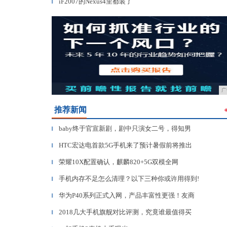
iF2007的Nexus4里都装了
▎
广
推荐新闻
baby终于官宣新剧，剧中只演女二号，得知男
▎
HTC宏达电首款5G手机来了预计暑假前将推出
▎
荣耀10X配置确认，麒麟820+5G双模全网
▎
手机内存不足怎么清理？以下三种你或许用得到!
▎
华为P40系列正式入网，产品丰富性更强！友商
▎
2018几大手机旗舰对比评测，究竟谁最值得买
▎