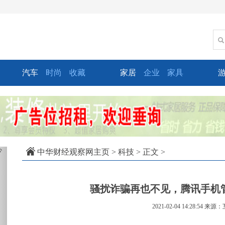
汽车
时尚
收藏
家居
企业
家具
xt
中华财经观察网主页
>
科技
> 正文 >
骚扰诈骗再也不见，腾讯手机管
2021-02-04 14:28:54
来源：