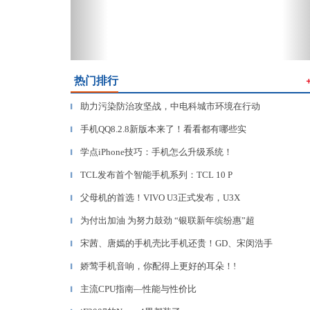
热门排行
助力污染防治攻坚战，中电科城市环境在行动
▎
手机QQ8.2.8新版本来了！看看都有哪些实
▎
学点iPhone技巧：手机怎么升级系统！
▎
TCL发布首个智能手机系列：TCL 10 P
▎
父母机的首选！VIVO U3正式发布，U3X
▎
为付出加油 为努力鼓劲 “银联新年缤纷惠”超
▎
宋茜、唐嫣的手机壳比手机还贵！GD、宋闵浩手
▎
娇莺手机音响，你配得上更好的耳朵！!
▎
主流CPU指南—性能与性价比
▎