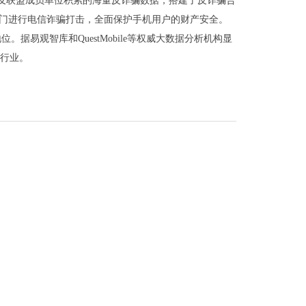
及联盟成员单位积累的海量反诈骗数据，搭建了反诈骗合
部门进行电信诈骗打击，全面保护手机用户的财产安全。
易观智库和QuestMobile等权威大数据分析机构显
件行业。