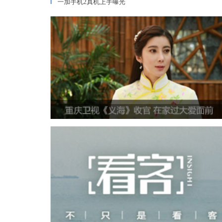
一加手机2真机上手曝光
▎