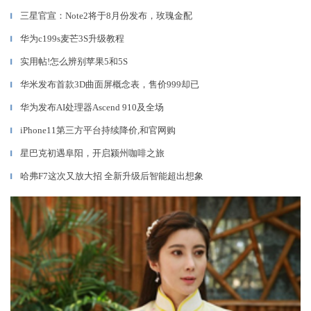
三星官宣：Note2将于8月份发布，玫瑰金配
▎
华为c199s麦芒3S升级教程
▎
实用帖!怎么辨别苹果5和5S
▎
华米发布首款3D曲面屏概念表，售价999却已
▎
华为发布AI处理器Ascend 910及全场
▎
iPhone11第三方平台持续降价,和官网购
▎
星巴克初遇阜阳，开启颍州咖啡之旅
▎
哈弗F7这次又放大招 全新升级后智能超出想象
▎