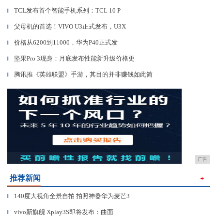
TCL发布首个智能手机系列：TCL 10 P
▎
父母机的首选！VIVO U3正式发布，U3X
▎
价格从6200到11000，华为P40正式发
▎
坚果Pro 3现身：月底发布性能新升级价格更
▎
腾讯推《英雄联盟》手游，其目的并非赚钱如此简
▎
广告
推荐新闻
＋
140度大视角全景自拍 拍照神器华为麦芒3
▎
vivo新旗舰 Xplay3S即将发布：曲面
▎