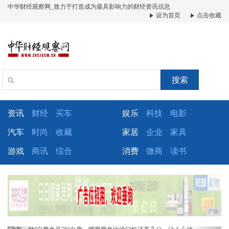
中华财经观察网_致力于打造成为最具影响力的财经资讯信息
设为首页
点击收藏
搜索
资讯
财经
买车
娱乐
科技
电影
汽车
时尚
收藏
家居
企业
家具
游戏
商讯
综合
消费
微商
读书
广告