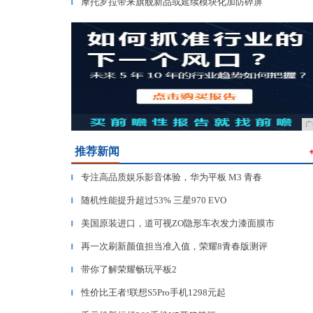
摩托罗拉带来旗舰新品或延续模块化加防碎屏
▎
广
推荐新闻
专注高品质娱乐影音体验，华为平板 M3 青春
▎
随机性能提升超过53% 三星970 EVO
▎
美国原装进口，道可视ZO隐形车衣发力漆面膜市
▎
再一次刷新颜值担当准入值，荣耀8青春版测评
▎
带你了解荣耀畅玩平板2
▎
性价比王者!联想S5Pro手机1298元起
▎