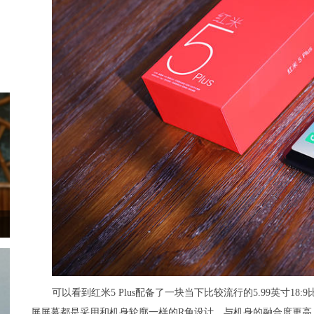
可以看到红米5 Plus配备了一块当下比较流行的5.99英寸18:9比
屏屏幕都是采用和机身轮廓一样的R角设计，与机身的融合度更高，配