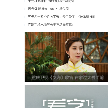
千元机新标杆360手机N5开箱简评
▎
再升级,酷睿i910980XE抢先看
▎
五天发一整个月的工资！爱了爱了~《传承进行时
▎
官翻手机电脑等电子产品能买吗?
▎