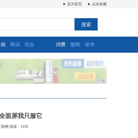
设为首页
点击收藏
搜索
游戏
商讯
综合
消费
微商
读书
广告
千元全面屏我只服它
互联网
阅读：1018