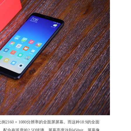
例2160 × 1080分辨率的全面屏屏幕。而这种18:9的全面
合有弧度的2.5D玻璃，屏幕亮度达到450nit，屏幕像