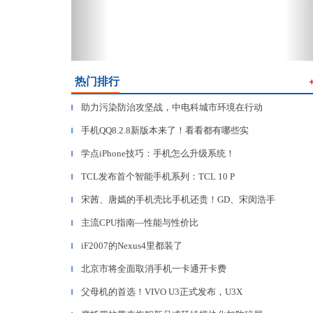
热门排行
助力污染防治攻坚战，中电科城市环境在行动
▎
手机QQ8.2.8新版本来了！看看都有哪些实
▎
学点iPhone技巧：手机怎么升级系统！
▎
TCL发布首个智能手机系列：TCL 10 P
▎
宋茜、唐嫣的手机壳比手机还贵！GD、宋闵浩手
▎
主流CPU指南—性能与性价比
▎
iF2007的Nexus4里都装了
▎
北京市将全面取消手机一卡通开卡费
▎
父母机的首选！VIVO U3正式发布，U3X
▎