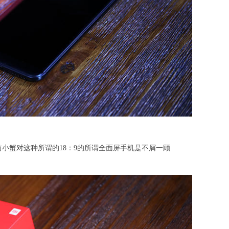
实此前小蟹对这种所谓的18：9的所谓全面屏手机是不屑一顾