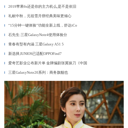
2019苹果6s还是你的主力机么,是不是依旧
▎
礼献中秋，元祖雪月饼经典美味更倾心
▎
“15分钟一键体验”功能全新上线，舒达iCo
▎
石先生:三星GalaxyNote4使用体验分
▎
青春有型有内涵 三星Galaxy A51 5
▎
新选择,IUNIOS已适配OPPOFind7
▎
爱奇艺影业公布新片单 金牌编剧张冀操刀《中国
▎
三星GalaxyNote20系列：商务旗舰也
▎