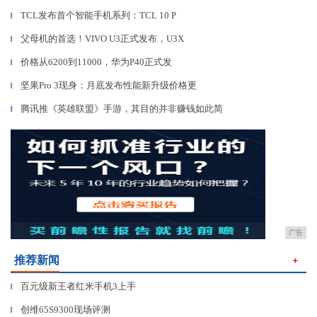
TCL发布首个智能手机系列：TCL 10 P
▎
父母机的首选！VIVO U3正式发布，U3X
▎
价格从6200到11000，华为P40正式发
▎
坚果Pro 3现身：月底发布性能新升级价格更
▎
腾讯推《英雄联盟》手游，其目的并非赚钱如此简
▎
广告
推荐新闻
＋
百元级新王者红米手机3上手
▎
创维65S9300现场评测
▎