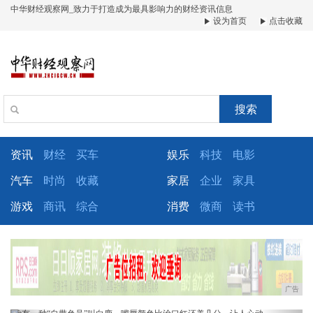
中华财经观察网_致力于打造成为最具影响力的财经资讯信息
设为首页
点击收藏
搜索
资讯
财经
买车
娱乐
科技
电影
汽车
时尚
收藏
家居
企业
家具
游戏
商讯
综合
消费
微商
读书
广告