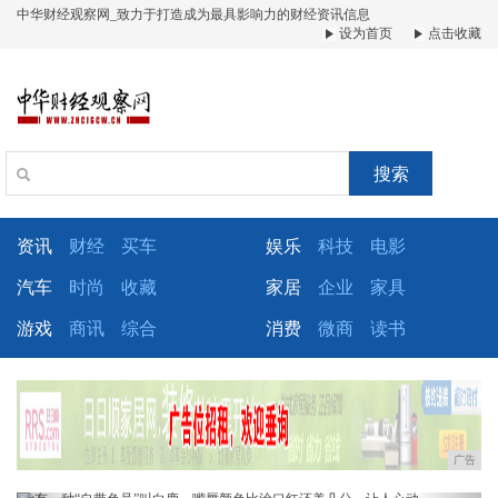
中华财经观察网_致力于打造成为最具影响力的财经资讯信息
设为首页
点击收藏
搜索
资讯
财经
买车
娱乐
科技
电影
汽车
时尚
收藏
家居
企业
家具
游戏
商讯
综合
消费
微商
读书
广告