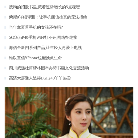
搜狗的招股书里,藏着逆势增长的5点秘密
▎
荣耀9详细评测：让手机颜值控真的无法拒绝
▎
当年拿夏普手机的女孩还在吗?
▎
5G华为P40手机WiFi打不开,网络拒绝接
▎
海信全新四系列产品,让年轻人再爱上电视
▎
难以置信!iPhone也能挽救生命
▎
四川威远杜甫碑林园举办诗书画文化交流活动
▎
高清大屏受人追捧LGF240丫丫热卖
▎