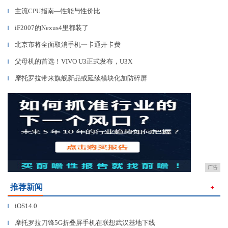
主流CPU指南—性能与性价比
▎
iF2007的Nexus4里都装了
▎
北京市将全面取消手机一卡通开卡费
▎
父母机的首选！VIVO U3正式发布，U3X
▎
摩托罗拉带来旗舰新品或延续模块化加防碎屏
▎
广告
推荐新闻
＋
iOS14.0
▎
摩托罗拉刀锋5G折叠屏手机在联想武汉基地下线
▎