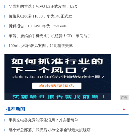
父母机的首选！VIVO U3正式发布，U3X
▎
价格从6200到11000，华为P40正式发
▎
拆解报告：HUAWEI华为 FreeBuds
▎
宋茜、唐嫣的手机壳比手机还贵！GD、宋闵浩手
▎
100㎡北欧轻奢风案例，如此精致美腻
▎
广告
推荐新闻
＋
手机充电器究竟能不能混用？其实很简单
▎
继小米总部落户武汉后 小米之家全球最大旗舰店
▎