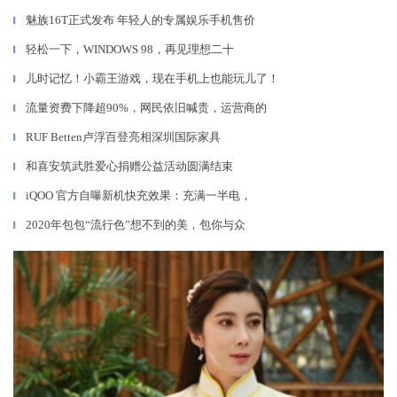
魅族16T正式发布 年轻人的专属娱乐手机售价
▎
轻松一下，WINDOWS 98，再见理想二十
▎
儿时记忆！小霸王游戏，现在手机上也能玩儿了！
▎
流量资费下降超90%，网民依旧喊贵，运营商的
▎
RUF Betten卢浮百登亮相深圳国际家具
▎
和喜安筑武胜爱心捐赠公益活动圆满结束
▎
iQOO 官方自曝新机快充效果：充满一半电，
▎
2020年包包“流行色”想不到的美，包你与众
▎