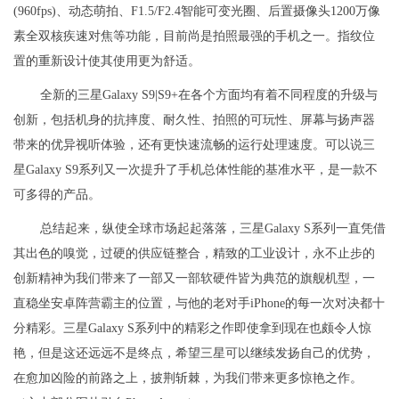
(960fps)、动态萌拍、F1.5/F2.4智能可变光圈、后置摄像头1200万像
素全双核疾速对焦等功能，目前尚是拍照最强的手机之一。指纹位
置的重新设计使其使用更为舒适。
全新的三星Galaxy S9|S9+在各个方面均有着不同程度的升级与
创新，包括机身的抗摔度、耐久性、拍照的可玩性、屏幕与扬声器
带来的优异视听体验，还有更快速流畅的运行处理速度。可以说三
星Galaxy S9系列又一次提升了手机总体性能的基准水平，是一款不
可多得的产品。
总结起来，纵使全球市场起起落落，三星Galaxy S系列一直凭借
其出色的嗅觉，过硬的供应链整合，精致的工业设计，永不止步的
创新精神为我们带来了一部又一部软硬件皆为典范的旗舰机型，一
直稳坐安卓阵营霸主的位置，与他的老对手iPhone的每一次对决都十
分精彩。三星Galaxy S系列中的精彩之作即使拿到现在也颇令人惊
艳，但是这还远远不是终点，希望三星可以继续发扬自己的优势，
在愈加凶险的前路之上，披荆斩棘，为我们带来更多惊艳之作。