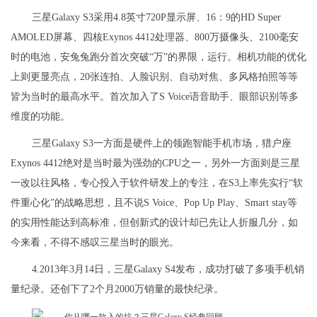
三星Galaxy S3采用4.8英寸720P显示屏、16：9的HD Super
AMOLED屏幕、四核Exynos 4412处理器、800万摄像头、2100毫安
时的电池，安兔兔跑分首次突破“万”的界限，运行。相机功能的优化
上则更显亮点，20张连拍、人脸识别、自动对焦、多风格拍照等等
皆为当时的最高水平。首次加入了S Voice语音助手、眼部识别等多
维度的功能。
三星Galaxy S3一方面是硬件上的领跑智能手机市场，猎户座
Exynos 4412绝对是当时最为强劲的CPU之一，另外一方面则是三星
一改以往风格，专心投入于软件研发上的专注，在S3上率先实行“软
件重心化”的战略思想，且不说S Voice、Pop Up Play、Smart stay等
的实用性能达到高标准，但创新式的设计却已先让人折服几分，如
今来看，不得不感叹三星当时的眼光。
4.2013年3月14日，三星Galaxy S4发布，成功打破了多项手机销
量纪录。还创下了2个月2000万销量的最快纪录。