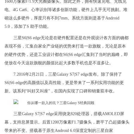
1600万像素F/1.9大光圈摄像头。除此之外，拥有快速充电、无线充
电、4G Cat6、心率识别等诸多创新功能，硬件上几乎无可挑剔。堆
砌这么多硬件，厚度只有不到7mm。系统方面则是基于Android
5.0，添加了S 助手功能。
三星S6|S6 edge无论是在硬件配置还是在外观设计各方面的确都
表现不俗，汇集自家全产业链的优势来打造一款旗舰，无论是原本
的硬件优势，还是工业设计都在S6|S6 edge汇集到了当时的巅峰，即
使放在今天这款旗舰的颜值比起大多数手机也是不遑多让。
7.2016年2月21日，三星Galaxy S7|S7 edge发布。除了保持了
S6|S6 edge的高颜值以及高性能，更是带来了一系列实用功能的更
新。该系列“叫好又叫座”，在国内实现了口碑和销量双丰收。
三星Galaxy S7|S7 edge采用骁龙820处理器，搭载AMOLED屏
幕，支持息屏显示。后置1200万像素F1.7摄像头，磨平了凸起摄像头
带来的不变。搭载基于原生Android 6.0深度定制的三星自家