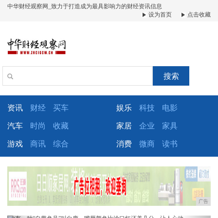
中华财经观察网_致力于打造成为最具影响力的财经资讯信息
设为首页
点击收藏
搜索
资讯
财经
买车
娱乐
科技
电影
汽车
时尚
收藏
家居
企业
家具
游戏
商讯
综合
消费
微商
读书
广告