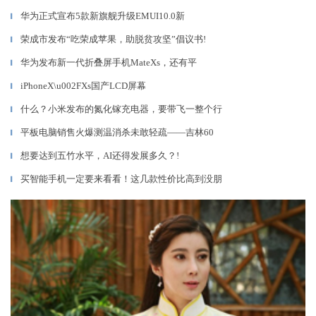
华为正式宣布5款新旗舰升级EMUI10.0新
▎
荣成市发布“吃荣成苹果，助脱贫攻坚”倡议书!
▎
华为发布新一代折叠屏手机MateXs，还有平
▎
iPhoneX\u002FXs国产LCD屏幕
▎
什么？小米发布的氮化镓充电器，要带飞一整个行
▎
平板电脑销售火爆测温消杀未敢轻疏——吉林60
▎
想要达到五竹水平，AI还得发展多久？!
▎
买智能手机一定要来看看！这几款性价比高到没朋
▎