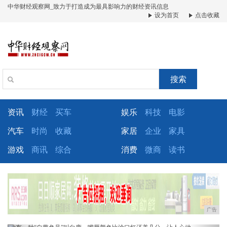
中华财经观察网_致力于打造成为最具影响力的财经资讯信息
设为首页
点击收藏
搜索
资讯
财经
买车
娱乐
科技
电影
汽车
时尚
收藏
家居
企业
家具
游戏
商讯
综合
消费
微商
读书
广告