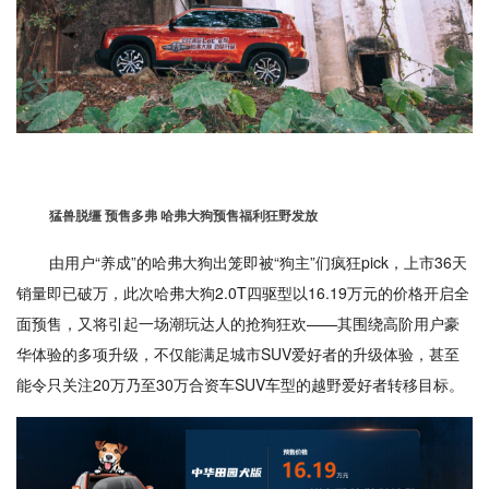
猛兽脱缰 预售多弗 哈弗大狗预售福利狂野发放
由用户“养成”的哈弗大狗出笼即被“狗主”们疯狂pick，上市36天
销量即已破万，此次哈弗大狗2.0T四驱型以16.19万元的价格开启全
面预售，又将引起一场潮玩达人的抢狗狂欢——其围绕高阶用户豪
华体验的多项升级，不仅能满足城市SUV爱好者的升级体验，甚至
能令只关注20万乃至30万合资车SUV车型的越野爱好者转移目标。