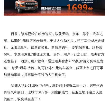
目前，该车已经在哈弗智家，以及天猫、京东、苏宁、汽车之
家、易车5个旗舰店同步预售。更让人心动的是，还可享受减压金融
礼、无限流量礼、诚意置换礼、超值增购礼、爱宠保养礼、终身质
保礼、专属潮派礼7重猛宠大礼。另外，用户下订之日起，哈弗官方
还发起了一项预订用户福利：通过哈弗智家APP参加“百万狗粮任意
送”，每天“喂养”大狗，均可获得50元购车基金，截至上市之日可累
加抵扣车款，是再适合不过的入手机会了。
哈弗大狗2.0T四驱型已来，潮野何须攒够二三十万，遛狗何必
再等风和丽日，比城市SUV多一刻度的底气，征服全地形遍走天涯
的能力，驭狗就在当下！