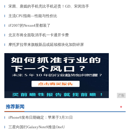
宋茜、唐嫣的手机壳比手机还贵！GD、宋闵浩手
▎
主流CPU指南—性能与性价比
▎
iF2007的Nexus4里都装了
▎
北京市将全面取消手机一卡通开卡费
▎
摩托罗拉带来旗舰新品或延续模块化加防碎屏
▎
广告
推荐新闻
＋
iPhone9发布日期确定：苹果于3月31日
▎
三星向国行GalaxyNote9推送OneU
▎