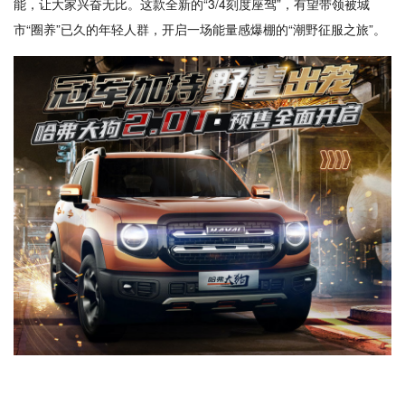
能，让大家兴奋无比。这款全新的“3/4刻度座驾”，有望带领被城
市“圈养”已久的年轻人群，开启一场能量感爆棚的“潮野征服之旅”。