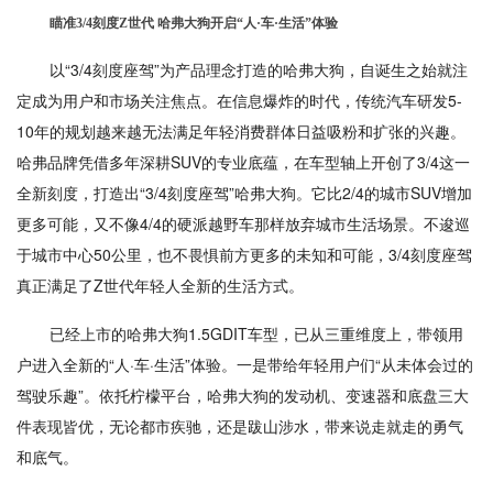
瞄准3/4刻度Z世代 哈弗大狗开启“人·车·生活”体验
以“3/4刻度座驾”为产品理念打造的哈弗大狗，自诞生之始就注
定成为用户和市场关注焦点。在信息爆炸的时代，传统汽车研发5-
10年的规划越来越无法满足年轻消费群体日益吸粉和扩张的兴趣。
哈弗品牌凭借多年深耕SUV的专业底蕴，在车型轴上开创了3/4这一
全新刻度，打造出“3/4刻度座驾”哈弗大狗。它比2/4的城市SUV增加
更多可能，又不像4/4的硬派越野车那样放弃城市生活场景。不逡巡
于城市中心50公里，也不畏惧前方更多的未知和可能，3/4刻度座驾
真正满足了Z世代年轻人全新的生活方式。
已经上市的哈弗大狗1.5GDIT车型，已从三重维度上，带领用
户进入全新的“人·车·生活”体验。一是带给年轻用户们“从未体会过的
驾驶乐趣”。依托柠檬平台，哈弗大狗的发动机、变速器和底盘三大
件表现皆优，无论都市疾驰，还是跋山涉水，带来说走就走的勇气
和底气。