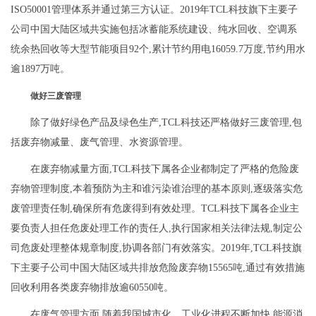
ISO50001管理体系并通过第三方认证。2019年TCL科技旗下主要子
公司中国大陆区域共实施包括冰蓄能系统建设、纯水回收、空调系
统余热回收等大型节能项目92个,累计节约用电16059.7万度,节约用水
逾1897万吨。
做好三废管理
除了做好绿色产品及绿色生产,TCL科技还严格做好三废管理,包
括废弃物减量、废气管理、水资源管理。
在废弃物减量方面,TCL科技下属各企业都制定了严格的危险废
弃物管理制度,本着预防为主和谁污染谁治理的基本原则,逐级落实危
废管理责任制,确保所有危废得到有效处理。TCL科技下属各企业主
要负责人担任危废处理工作的责任人,执行国家相关法律法规,制定公
司危废处理整体规章制度,协调各部门有效落实。2019年,TCL科技旗
下主要子公司中国大陆区域共排放危险废弃物15565吨,通过有效措施
回收利用各类废弃物排放逾60550吨。
在废气管理方面,随着我国城市化、工业化进程不断加快,能源消