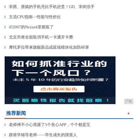
宋茜、唐嫣的手机壳比手机还贵！GD、宋闵浩手
▎
主流CPU指南—性能与性价比
▎
iF2007的Nexus4里都装了
▎
北京市将全面取消手机一卡通开卡费
▎
摩托罗拉带来旗舰新品或延续模块化加防碎屏
▎
广告
推荐新闻
＋
老师傅不小心泄露了5个良心APP，个个都是宝
▎
跟谁学辅导老师——学生成长的摆渡人
▎