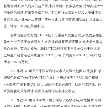
耗迅速增加,大气污染日益严重,中国政府出台多项政策,持续实施大气
污染防治行动,打赢蓝天保卫战。TCL科技本着对自然和人类健康负
责的原则,开展系列工作进一步完善废气处理措施,用实际行动建设天
蓝、地绿、水清的美丽中国。
在水资源管理方面,TCL科技十分重视水资源管理,从集团层面指
导各产业完善废水管理办法,各产业积极开展循环用水,减少废水排放,
从而保护、节约水资源。2019年TCL科技旗下主要子公司中国大陆
区域生产经营活动用水量为5321.97万吨,节约用水2899.42万吨,排放
废水1976.54万吨。
TCL华星G11项目位于国家海绵城市试点区域范围内,秉持着“节
能绿色环保”的价值理念,项目在设计之初就按照“LEED+绿色建筑
+海绵城市”的标准进行建设,采用雨水源头减排、初期雨水净化、雨
水资源化利用等设计,全面落实海绵城市建设理念。
TCL华星G11项目海绵城市建设采取了透水铺装,绿地植草沟,雨
水回收利用、初雨净化、绿色屋顶和雨水湿地等综合措施,实现了雨