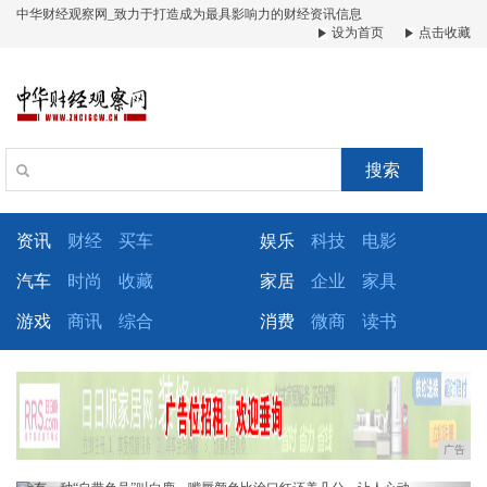
中华财经观察网_致力于打造成为最具影响力的财经资讯信息
设为首页
点击收藏
搜索
资讯
财经
买车
娱乐
科技
电影
汽车
时尚
收藏
家居
企业
家具
游戏
商讯
综合
消费
微商
读书
广告