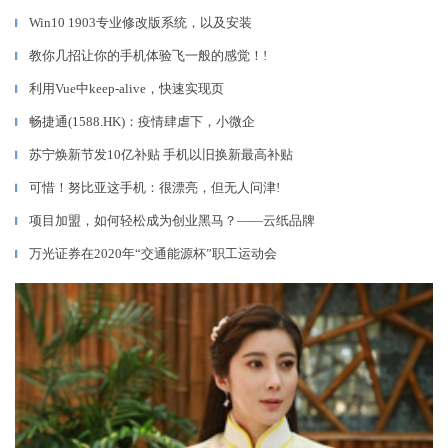
Win10 1903专业修改版系统，以及安装
▎
教你几招让你的手机体验飞一般的感觉！!
▎
利用Vue中keep-alive，快速实现页
▎
畅捷通(1588.HK)：疫情肆虐下，小微企
▎
苏宁焕新节发10亿补贴 手机以旧换新最高补贴
▎
可惜！努比亚这手机：很漂亮，但无人问津!
▎
项目加盟，如何轻松成为创业黑马？——云纸品牌
▎
万光证券在2020年“交通能源杯”职工运动会
▎