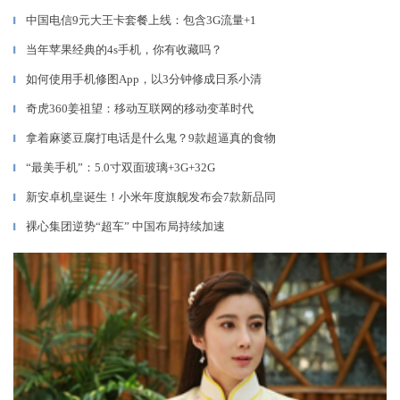
中国电信9元大王卡套餐上线：包含3G流量+1
▎
当年苹果经典的4s手机，你有收藏吗？
▎
如何使用手机修图App，以3分钟修成日系小清
▎
奇虎360姜祖望：移动互联网的移动变革时代
▎
拿着麻婆豆腐打电话是什么鬼？9款超逼真的食物
▎
“最美手机”：5.0寸双面玻璃+3G+32G
▎
新安卓机皇诞生！小米年度旗舰发布会7款新品同
▎
裸心集团逆势“超车” 中国布局持续加速
▎