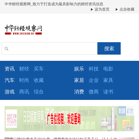
中华财经观察网_致力于打造成为最具影响力的财经资讯信息
设为首页
点击收藏
搜索
资讯
财经
买车
娱乐
科技
电影
汽车
时尚
收藏
家居
企业
家具
游戏
商讯
综合
消费
微商
读书
广告