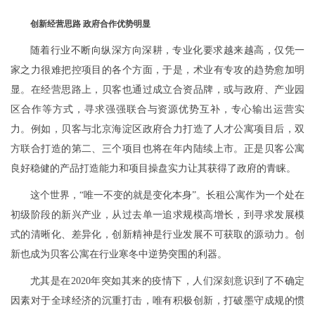
创新经营
思路
政府
合作
优势
明显
随着行业不断向纵深方向深耕，专业化要求越来越高，仅凭一
家之力很难把控项目的各个方面，于是，术业有专攻的趋势愈加明
显。在经营思路上，贝客也通过成立合资品牌，或与政府、产业园
区合作等方式，寻求强强联合与资源优势互补，专心输出运营实
力。例如，贝客与北京海淀区政府合力打造了人才公寓项目后，双
方联合打造的第二、三个项目也将在年内陆续上市。正是贝客公寓
良好稳健的产品打造能力和项目操盘实力让其获得了政府的青睐。
这个世界，“唯一不变的就是变化本身”。长租公寓作为一个处在
初级阶段的新兴产业，从过去单一追求规模高增长，到寻求发展模
式的清晰化、差异化，创新精神是行业发展不可获取的源动力。创
新也成为贝客公寓在行业寒冬中逆势突围的利器。
尤其是在2020年突如其来的疫情下，人们深刻意识到了不确定
因素对于全球经济的沉重打击，唯有积极创新，打破墨守成规的惯