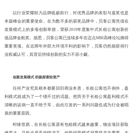
以行业荣耀助力品牌砥砺前行，对优秀品牌的表彰与嘉奖也是
本届峰会的重要使命。在为数不多的获奖品牌中，贝客公寓凭借在
发展模式上的多项创新举措，荣获2019年度集中式长租公寓创新价
值品牌金航奖。据悉，贝客公寓已连续多年在迈点MBI高峰论坛摘得
重要奖项。在近两年外部大环境不利的影响下，贝客仍然能获得行
业权威认可，其背后持续创新的实力不容小觑。
创新发展
模式
积极
探索
轻资产
任何产业究其根本都要回归商业本质，长租公寓也不例外，盈
利模式就成为了一个绕不过的话题。然而关于长租公寓盈利模式不
清晰的诟病一直不绝于耳，由此引发的一系列问题也成为行业被唱
衰的重要原因。
时移世易，在长租公寓原有包租模式越来越重，物业项目获取
难度大，且租金居高的情况下，创新经营模式就显得尤为重要。去