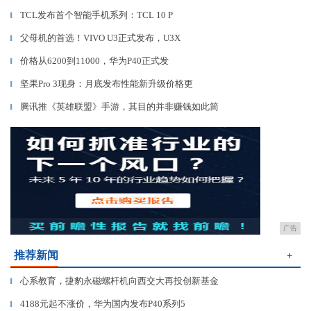
TCL发布首个智能手机系列：TCL 10 P
▎
父母机的首选！VIVO U3正式发布，U3X
▎
价格从6200到11000，华为P40正式发
▎
坚果Pro 3现身：月底发布性能新升级价格更
▎
腾讯推《英雄联盟》手游，其目的并非赚钱如此简
▎
广告
推荐新闻
＋
心系教育，捷豹永磁螺杆机向西交大再投创新基金
▎
4188元起不涨价，华为国内发布P40系列5
▎