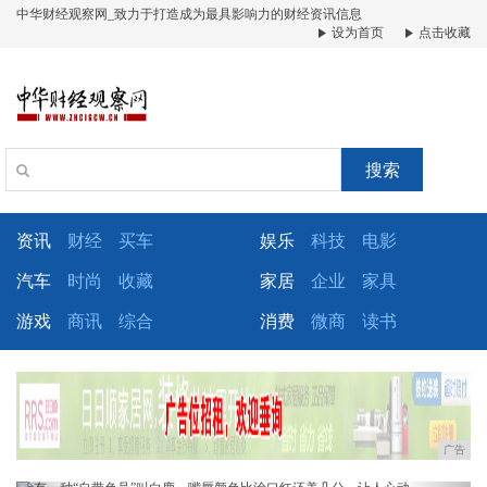
中华财经观察网_致力于打造成为最具影响力的财经资讯信息
设为首页
点击收藏
搜索
资讯
财经
买车
娱乐
科技
电影
汽车
时尚
收藏
家居
企业
家具
游戏
商讯
综合
消费
微商
读书
广告