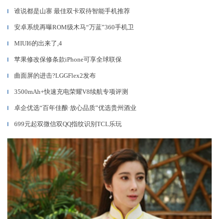
谁说都是山寨 最佳双卡双待智能手机推荐
▎
安卓系统再曝ROM级木马“万蓝”360手机卫
▎
MIUI6的出来了,4
▎
苹果修改保修条款iPhone可享全球联保
▎
曲面屏的进击?LGGFlex2发布
▎
3500mAh+快速充电荣耀V8续航专项评测
▎
卓企优选“百年佳酿·放心品质”优选贵州酒业
▎
699元起双微信双QQ指纹识别TCL乐玩
▎