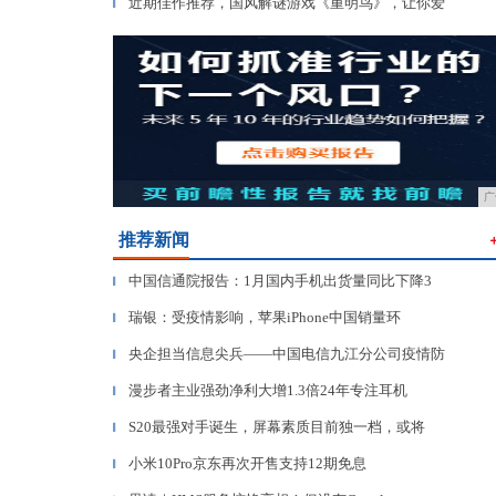
近期佳作推荐，国风解谜游戏《重明鸟》，让你爱
▎
广
推荐新闻
中国信通院报告：1月国内手机出货量同比下降3
▎
瑞银：受疫情影响，苹果iPhone中国销量环
▎
央企担当信息尖兵——中国电信九江分公司疫情防
▎
漫步者主业强劲净利大增1.3倍24年专注耳机
▎
S20最强对手诞生，屏幕素质目前独一档，或将
▎
小米10Pro京东再次开售支持12期免息
▎