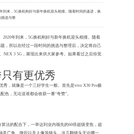
20年到来，5G换机刚好与新年换机迎头相撞。随着时间的递进，换
的挑选与整
2020年到来，5G换机刚好与新年换机迎头相撞。随着
问题，所以在经过一段时间的挑选与整理后，决定将自己
ro、NEX 3 5G，展现出来供大家参考。如果看过之后你觉
最优秀只有更优秀
优秀，就像是一个三好学生一般。首先是vivo X30 Pro极
配色，无论送谁都会收获一番“夸赞”。
o自研超分算法的配合下，一举达到业内领先的60倍超级变焦，超
Pro还涵盖广角、微距以及人像等镜头，这几颗镜头无论哪一