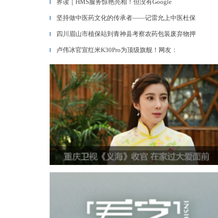
界读｜HMS服务惊艳亮相！但没有Google
▎
坚持做中医药文化的传承者——记雷允上中医杜保
▎
四川眉山市植保站到青神县考察农药包装废弃物押
▎
卢伟冰官宣红米K30Pro为顶级旗舰！网友：
▎