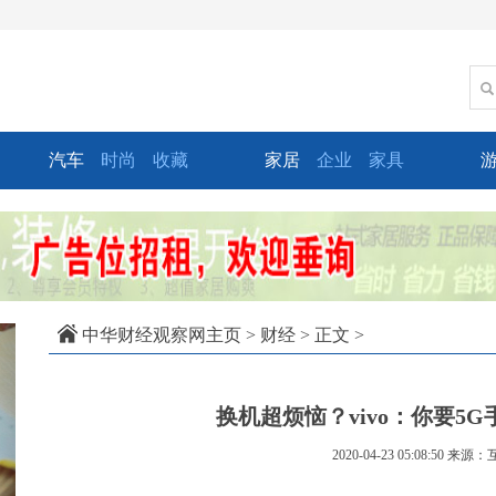
汽车
时尚
收藏
家居
企业
家具
xt
中华财经观察网主页
>
财经
> 正文 >
换机超烦恼？vivo：你要5
2020-04-23 05:08:50
来源：