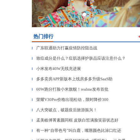
热门排行
广东联通助力打赢疫情防控阻击战
▎
致痘成分是什么？痘肌选择护肤品应该注意什么？
▎
小米发布40W无线充进展
▎
多多卖房APP新版本上线房多多升级SaaS助
▎
60W跑分打脸小米旗舰！realme发布首批
▎
荣耀V30Pro价格出现松动，限时降价300
▎
八大突破点，破题疫后旅游振兴！
▎
孟美岐傅菁素颜同框 皮肤白皙满脸笑容状态好
▎
有一种“自带色号”叫白鹿，嘴唇颜色比涂口红还
▎