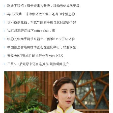
联通下狠招：微卡迎来大升级，移动电信尴尬至极
▎
再上2天班，珠海集体放长假！还有10个消息你
▎
该不该多花钱，车载导航和手机导航到底哪个好
▎
WST求职开启线下coffee chat，带
▎
给你的华为手机带来新生，佰维NM卡开箱体验
▎
中国首届智能终端博览会在重庆举行，精彩纷呈，
▎
安兔兔9月安卓性能排行公布 vivo NEX
▎
三星S9+后壳原来还有这操作 颜值瞬间提升
▎