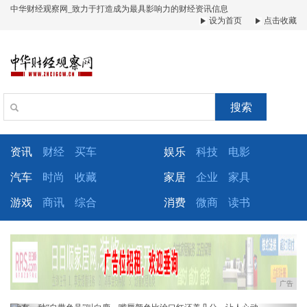
中华财经观察网_致力于打造成为最具影响力的财经资讯信息
设为首页
点击收藏
搜索
资讯
财经
买车
娱乐
科技
电影
汽车
时尚
收藏
家居
企业
家具
游戏
商讯
综合
消费
微商
读书
广告