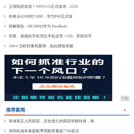
父母机的首选！VIVO U3正式发布，U3X
▎
价格从6200到11000，华为P40正式发
▎
拆解报告：HUAWEI华为 FreeBuds
▎
宋茜、唐嫣的手机壳比手机还贵！GD、宋闵浩手
▎
100㎡北欧轻奢风案例，如此精致美腻
▎
广告
推荐新闻
＋
珠海第五人民医院，历史悠久的医院华丽转身，将
▎
深圳机场冬春新航季周航班量超7700架次
▎