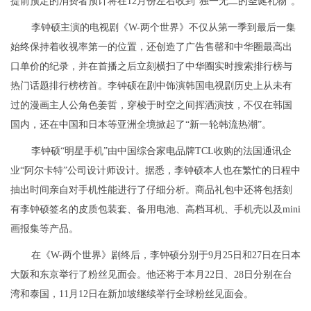
提前预定的消费者预计将在12月份左右收到“独一无二的圣诞礼物”。
李钟硕主演的电视剧《W-两个世界》不仅从第一季到最后一集
始终保持着收视率第一的位置，还创造了广告售罄和中华圈最高出
口单价的纪录，并在首播之后立刻横扫了中华圈实时搜索排行榜与
热门话题排行榜榜首。李钟硕在剧中饰演韩国电视剧历史上从未有
过的漫画主人公角色姜哲，穿梭于时空之间挥洒演技，不仅在韩国
国内，还在中国和日本等亚洲全境掀起了“新一轮韩流热潮”。
李钟硕“明星手机”由中国综合家电品牌TCL收购的法国通讯企
业“阿尔卡特”公司设计师设计。据悉，李钟硕本人也在繁忙的日程中
抽出时间亲自对手机性能进行了仔细分析。商品礼包中还将包括刻
有李钟硕签名的皮质包装套、备用电池、高档耳机、手机壳以及mini
画报集等产品。
在《W-两个世界》剧终后，李钟硕分别于9月25日和27日在日本
大阪和东京举行了粉丝见面会。他还将于本月22日、28日分别在台
湾和泰国，11月12日在新加坡继续举行全球粉丝见面会。