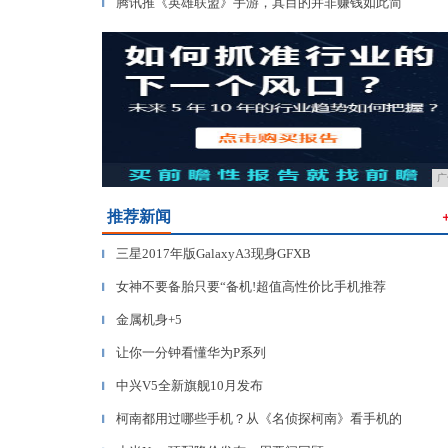
腾讯推《英雄联盟》手游，其目的并非赚钱如此简
▎
广
推荐新闻
三星2017年版GalaxyA3现身GFXB
▎
女神不要备胎只要“备机!超值高性价比手机推荐
▎
金属机身+5
▎
让你一分钟看懂华为P系列
▎
中兴V5全新旗舰10月发布
▎
柯南都用过哪些手机？从《名侦探柯南》看手机的
▎