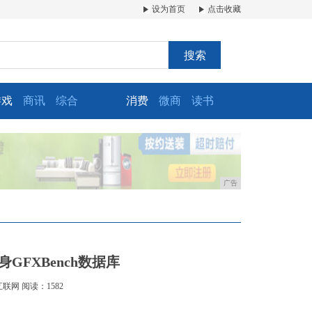
设为首页
点击收藏
搜索
游戏
商讯
综合
消费
微商
读书
广告
现身GFXBench数据库
互联网
阅读：1582