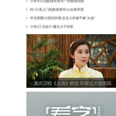
小米Note顶配降价发布一周要闻回顾
▎
轻/小/美入门机酷派锋尚Air全面评测
▎
华为荣耀3X系列评测:反击小米够不够“火候”
▎
小米4工业设计:噱头大于创新
▎