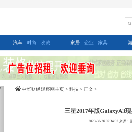
汽车
时尚
收藏
家居
企业
家具
xt
中华财经观察网主页
>
科技
> 正文 >
三星2017年版GalaxyA3
2020-08-26 07:34:05
来源：