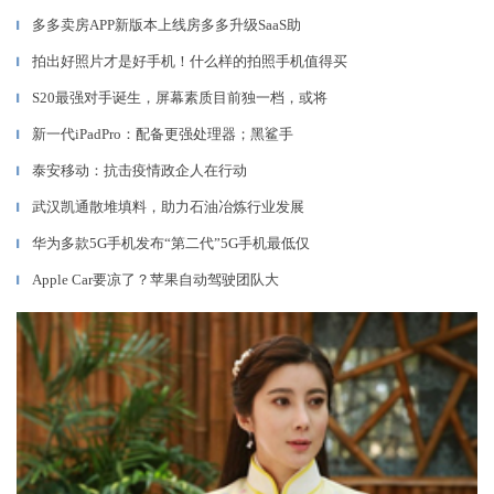
多多卖房APP新版本上线房多多升级SaaS助
▎
拍出好照片才是好手机！什么样的拍照手机值得买
▎
S20最强对手诞生，屏幕素质目前独一档，或将
▎
新一代iPadPro：配备更强处理器；黑鲨手
▎
泰安移动：抗击疫情政企人在行动
▎
武汉凯通散堆填料，助力石油冶炼行业发展
▎
华为多款5G手机发布“第二代”5G手机最低仅
▎
Apple Car要凉了？苹果自动驾驶团队大
▎