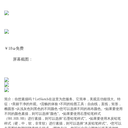
￥18➭免费
屏幕截图：
简介：你想素描吗？LetSketch在这里为您服务。它简单，美观且功能强大。特
征：•美丽干净的外观。•流畅的体验 •不同的绘图工具：自由线，直线，矩形，
椭圆形 •从浅灰色到黑色的不同颜色 •您可以选择不同的画布颜色。•如果要使用
不同的颜色素描，则可以选择“颜色”。•如果要使用石墨铅笔样式
（9H..HB..9B）进行素描，则可以选择“石墨铅笔样式”。•如果要使用木炭铅笔
样式（硬，中，软，非常软）进行素描，则可以选择“木炭铅笔样式”。•您可以