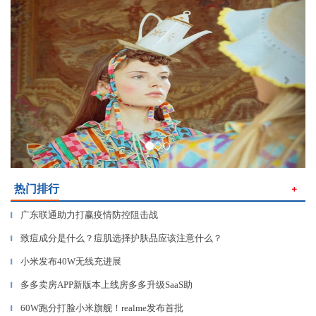
Previous
Next
热门排行
＋
广东联通助力打赢疫情防控阻击战
▎
致痘成分是什么？痘肌选择护肤品应该注意什么？
▎
小米发布40W无线充进展
▎
多多卖房APP新版本上线房多多升级SaaS助
▎
60W跑分打脸小米旗舰！realme发布首批
▎