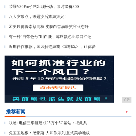
荣耀V30Pro价格出现松动，限时降价300
▎
八大突破点，破题疫后旅游振兴！
▎
孟美岐傅菁素颜同框 皮肤白皙满脸笑容状态好
▎
有一种“自带色号”叫白鹿，嘴唇颜色比涂口红还
▎
近期佳作推荐，国风解谜游戏《重明鸟》，让你爱
▎
广告
推荐新闻
＋
联通+电信三季度建成25万个5G基站：彼此共
▎
兔宝宝地板：汤豪斯·大师作系列|意式美学地板
▎