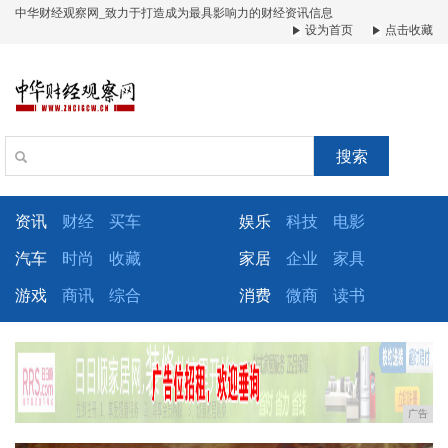
中华财经观察网_致力于打造成为最具影响力的财经资讯信息
设为首页
点击收藏
搜索
资讯
财经
买车
娱乐
科技
电影
汽车
时尚
收藏
家居
企业
家具
游戏
商讯
综合
消费
微商
读书
广告