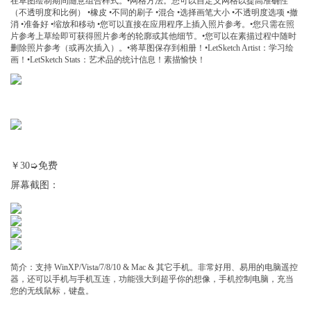
在草图绘制期间随意组合样式。•网格方法。您可以自定义网格以提高准确性
（不透明度和比例） •橡皮 •不同的刷子 •混合 •选择画笔大小 •不透明度选项 •撤
消 •准备好 •缩放和移动 •您可以直接在应用程序上插入照片参考。•您只需在照
片参考上草绘即可获得照片参考的轮廓或其他细节。•您可以在素描过程中随时
删除照片参考（或再次插入）。•将草图保存到相册！•LetSketch Artist：学习绘
画！•LetSketch Stats：艺术品的统计信息！素描愉快！
￥30➭免费
屏幕截图：
简介：支持 WinXP/Vista/7/8/10 & Mac & 其它手机。非常好用、易用的电脑遥控
器，还可以手机与手机互连，功能强大到超乎你的想像，手机控制电脑，充当
您的无线鼠标，键盘。