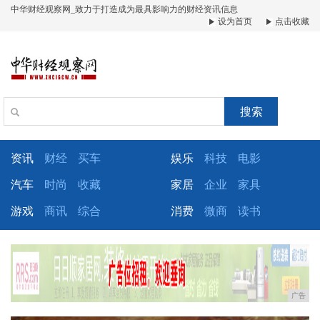
中华财经观察网_致力于打造成为最具影响力的财经资讯信息
设为首页
点击收藏
搜索
资讯
财经
买车
娱乐
科技
电影
汽车
时尚
收藏
家居
企业
家具
游戏
商讯
综合
消费
微商
读书
广告