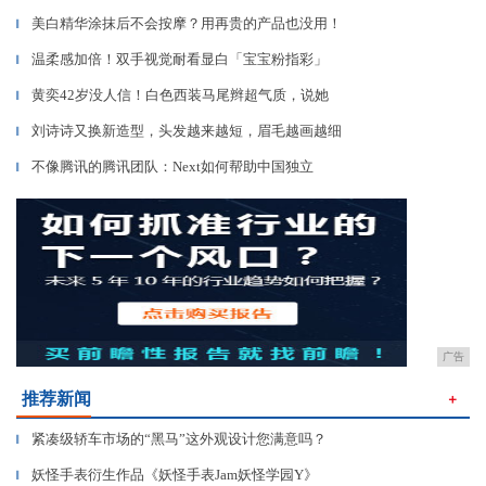
美白精华涂抹后不会按摩？用再贵的产品也没用！
▎
温柔感加倍！双手视觉耐看显白「宝宝粉指彩」
▎
黄奕42岁没人信！白色西装马尾辫超气质，说她
▎
刘诗诗又换新造型，头发越来越短，眉毛越画越细
▎
不像腾讯的腾讯团队：Next如何帮助中国独立
▎
广告
推荐新闻
＋
紧凑级轿车市场的“黑马”这外观设计您满意吗？
▎
妖怪手表衍生作品《妖怪手表Jam妖怪学园Y》
▎