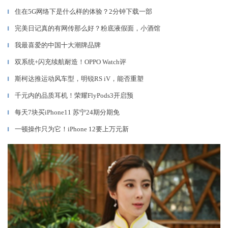
住在5G网络下是什么样的体验？2分钟下载一部
▎
完美日记真的有网传那么好？粉底液假面，小酒馆
▎
我最喜爱的中国十大潮牌品牌
▎
双系统+闪充续航耐造！OPPO Watch评
▎
斯柯达推运动风车型，明锐RS iV，能否重塑
▎
千元内的品质耳机！荣耀FlyPods3开启预
▎
每天7块买iPhone11 苏宁24期分期免
▎
一顿操作只为它！iPhone 12要上万元新
▎