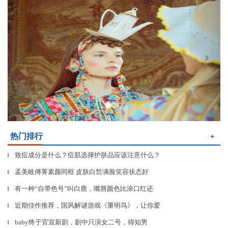
Previous
Next
热门排行
＋
致痘成分是什么？痘肌选择护肤品应该注意什么？
▎
孟美岐傅菁素颜同框 皮肤白皙满脸笑容状态好
▎
有一种“自带色号”叫白鹿，嘴唇颜色比涂口红还
▎
近期佳作推荐，国风解谜游戏《重明鸟》，让你爱
▎
baby终于官宣新剧，剧中只演女二号，得知男
▎